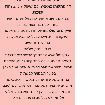
תכיפות
- מרווחי השתנה קטנים.
דליפת שתן במאמץ
- כמו שיעול, עיטוש, צחוק,
קפיצות.
קשיי התרוקנות
: קושי להתחיל השתנה, קושי
בהתרוקנות עד הסוף, עצירות.
שיקום וטיפול:
בתרגול והדרכה פשוטים, אפשר
לשקם שרירים אילו, לטפל ולהימנע מבעיות
הנובעות מחולשה
(או כיווץ יתר) שלהם.
שיתוף של האישה בתהליך הריפוי, לימוד הרגלי
נשימה, תנועה, יציבה, התרוקנות נכונה, התאמת
תרגול יומיומי שמותאם לה באופן אישי, ושילוב נכון
בפעילות גופנית קבוצתית.
צניחות
: של אחד או יותר מאיברי האגן. כאשר
מדברים על צניחה של אברי האגן מתכוונים למצב
שבו אחד מאיברי האגן יורד מהמקום הפיזיולוגי
שלו, ומורגש כבליטה בדפנות הנרתיק.