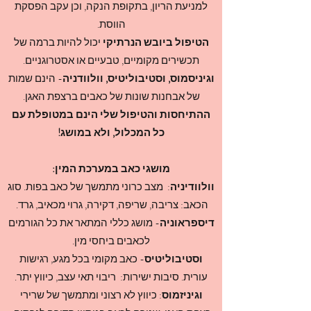
למניעת הריון, בתקופת הנקה, וכן עקב הפסקת
הווסת.
הטיפול ביובש הנרתיקי
יכול להיות ברמה של
תכשירים מקומיים, טבעיים או אסטרוגניים.
וגיניסמוס, וסטיבוליטיס, וולוודניה
- הינם שמות
של אבחנות שונות של כאבים ברצפת האגן.
ההתיחסות והטיפול שלי הינם במטופלת עם
כל המכלול, ולא במושג!
מושגי כאב במערכת המין:
וולוודיניה
: מצב כרוני מתמשך של כאב בפות. סוג
הכאב: צריבה, שריפה, דקירה, גרוי מכאיב, גרד.
דיספראוניה
- מושג כללי המתאר את כל הגורמים
לכאבים ביחסי מין.
וסטיבוליטיס
- כאב מקומי בכל מגע, רגישות
עורית. סיבות ישירות: ריבוי תאי עצב, כיווץ יתר.
וגיניזמוס
: כיווץ לא רצוני ומתמשך של שרירי