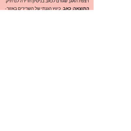
רצפת האגן, שגורם לכאב בניסיון חדירה לנרתיק.
התוצאה: כאב
: כיווץ הגנתי של השרירים באזור-
חסימת כלי דם, מניעת חילוף חומרים. .
ברוב המקרים, קיים
שילוב של
: גורמים נפשיים,
יציבתיים, תנועתיים, התנהגותיים, הורמונאליים.
במפגש הטיפולי-
חשוב
: להעלות את התחושות,
לתת להן מרחב.
חשוב לא פחות- לתת לגוף תקווה, תחושה של
שליטה, ידיעה שניתן לשקם, להבריא,
להגיע למצב טוב יותר.
הטיפול כולל: לימוד הרפיה, נשימה סרעפתית
מלאה, לימוד הרגלי חיים, נשימה, יציבה, תנועה.
אני מוצאת שיש גם קשר בין מתח צווארי, מתח
במפרקי לסתות, מתח בגב העליון,
נשימה שטחית- למתח, כיווץ יתר, וכאבים- ברצפת