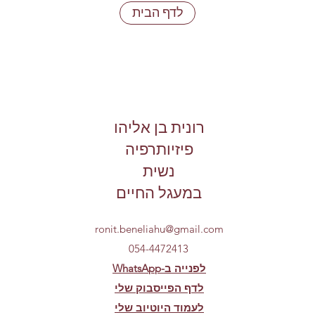
לדף הבית
רונית בן אליהו
פיזיותרפיה
נשית
במעגל החיים
ronit.beneliahu@gmail.com
054-4472413
WhatsApp-לפנייה ב
לדף הפייסבוק שלי
לעמוד היוטיוב שלי